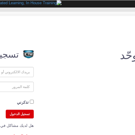
حّد
تسجيل
تذكرني
هل لديك مشاكل في 